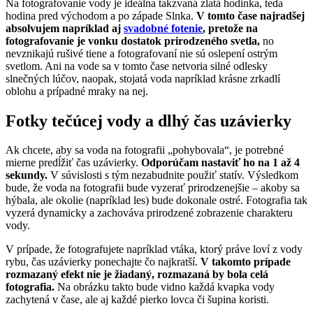
Na fotografovanie vody je ideálna takzvaná zlatá hodinka, teda
hodina pred východom a po západe Slnka.
V tomto čase najradšej
absolvujem napríklad aj
svadobné fotenie
, pretože na
fotografovanie je vonku dostatok prirodzeného svetla,
no
nevznikajú rušivé tiene a fotografovaní nie sú oslepení ostrým
svetlom. Ani na vode sa v tomto čase netvoria silné odlesky
slnečných lúčov, naopak, stojatá voda napríklad krásne zrkadlí
oblohu a prípadné mraky na nej.
Fotky tečúcej vody a dlhý čas uzávierky
Ak chcete, aby sa voda na fotografii „pohybovala“, je potrebné
mierne predĺžiť čas uzávierky.
Odporúčam nastaviť ho na 1 až 4
sekundy.
V súvislosti s tým nezabudnite použiť statív. Výsledkom
bude, že voda na fotografii bude vyzerať prirodzenejšie – akoby sa
hýbala, ale okolie (napríklad les) bude dokonale ostré. Fotografia tak
vyzerá dynamicky a zachováva prirodzené zobrazenie charakteru
vody.
V prípade, že fotografujete napríklad vtáka, ktorý práve loví z vody
rybu, čas uzávierky ponechajte čo najkratší.
V takomto prípade
rozmazaný efekt nie je žiadaný, rozmazaná by bola celá
fotografia.
Na obrázku takto bude vidno každá kvapka vody
zachytená v čase, ale aj každé pierko lovca či šupina koristi.