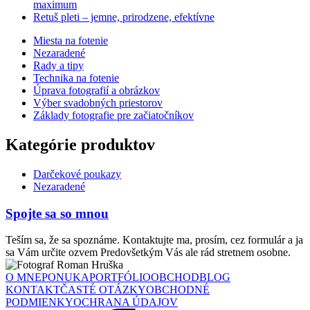
maximum
Retuš pleti – jemne, prirodzene, efektívne
Miesta na fotenie
Nezaradené
Rady a tipy
Technika na fotenie
Úprava fotografií a obrázkov
Výber svadobných priestorov
Základy fotografie pre začiatočníkov
Kategórie produktov
Darčekové poukazy
Nezaradené
Spojte sa so mnou
Teším sa, že sa spoznáme. Kontaktujte ma, prosím, cez formulár a ja
sa Vám určite ozvem Predovšetkým Vás ale rád stretnem osobne.
O MNE
PONUKA
PORTFÓLIO
OBCHOD
BLOG
KONTAKT
ČASTÉ OTÁZKY
OBCHODNÉ
PODMIENKY
OCHRANA ÚDAJOV