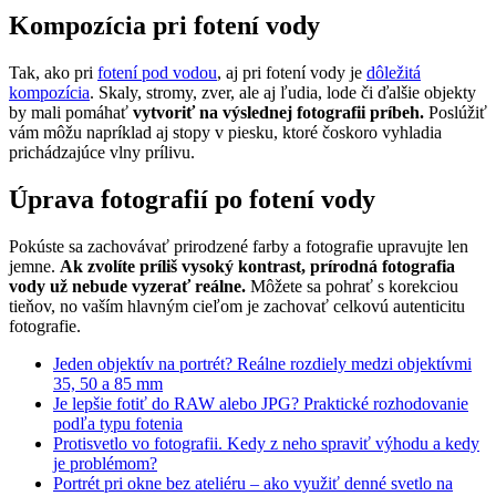
Kompozícia pri fotení vody
Tak, ako pri
fotení pod vodou
, aj pri fotení vody je
dôležitá
kompozícia
. Skaly, stromy, zver, ale aj ľudia, lode či ďalšie objekty
by mali pomáhať
vytvoriť na výslednej fotografii príbeh.
Poslúžiť
vám môžu napríklad aj stopy v piesku, ktoré čoskoro vyhladia
prichádzajúce vlny prílivu.
Úprava fotografií po fotení vody
Pokúste sa zachovávať prirodzené farby a fotografie upravujte len
jemne.
Ak zvolíte príliš vysoký kontrast, prírodná fotografia
vody už nebude vyzerať reálne.
Môžete sa pohrať s korekciou
tieňov, no vaším hlavným cieľom je zachovať celkovú autenticitu
fotografie.
Jeden objektív na portrét? Reálne rozdiely medzi objektívmi
35, 50 a 85 mm
Je lepšie fotiť do RAW alebo JPG? Praktické rozhodovanie
podľa typu fotenia
Protisvetlo vo fotografii. Kedy z neho spraviť výhodu a kedy
je problémom?
Portrét pri okne bez ateliéru – ako využiť denné svetlo na