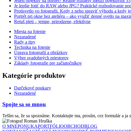
Jeden objektív na portrét? Reálne rozdiely medzi objektívmi 3
Je lepšie fotiť do RAW alebo JPG? Praktické rozhodovanie pod
Protisvetlo vo fotografii. Kedy z neho spraviť výhodu a kedy 
Portrét pri okne bez ateliéru – ako využiť denné svetlo na ma
Retuš pleti – jemne, prirodzene, efektívne
Miesta na fotenie
Nezaradené
Rady a tipy
Technika na fotenie
Úprava fotografií a obrázkov
Výber svadobných priestorov
Základy fotografie pre začiatočníkov
Kategórie produktov
Darčekové poukazy
Nezaradené
Spojte sa so mnou
Teším sa, že sa spoznáme. Kontaktujte ma, prosím, cez formulár a ja
O MNE
PONUKA
PORTFÓLIO
OBCHOD
BLOG