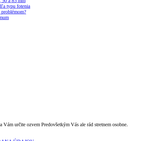
5, 50 a 85 mm
ľa typu fotenia
je problémom?
ximum
 sa Vám určite ozvem Predovšetkým Vás ale rád stretnem osobne.