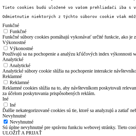
Tieto cookies budú uložené vo vašom prehliadači iba s v
Odmietnutie niektorých z týchto súborov cookie však môž
Funkčné
Funkčné
Funkčné súbory cookies pomáhajú vykonávať určité funkcie, ako je zd
Výkonostné
Výkonostné
Používajú sa na pochopenie a analýzu kľúčových index výkonnosti w
Analytické
Analytické
Analytické súbory cookie slúžia na pochopenie interakcie návštevní
Reklamné
Reklamné
Reklamné cookies slúžia na to, aby návštevníkom poskytovali relev
za účelom poskytovania prispôsobených reklám.
Iné
Iné
Ďalšie nekategorizované cookies sú tie, ktoré sa analyzujú a zatiaľ ne
Nevyhnutné
Nevyhnutné
Sú úplne nevyhnutné pre správnu funkciu webovej stránky. Tieto co
ULOŽIŤ A PRIJAŤ