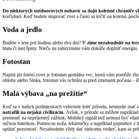
Do niektorých outdoorových nohavíc sa dajú kolenné chrániče vl
korčuliari. Keď budete stopovať zver a často sa krčiť na kolená, poc
Voda a jedlo
Budete v lese pol hodinu alebo dva dni?
V zime nezabudnite na ter
blata či inej špiny. Niečo na zahryznutie vám dokáže doplniť energiu.
Fotostan
Najmä pri fotení zveri je fotostan geniálna vec, ktorá vám pomôže zh
oblohy alebo Slnka, fotostan vás ochráni aj pred zmenami počasia –
č
Malá výbava „na prežitie“
Keď sa v našich podmienkach vyberiete fotiť prírodu, nemusíte mať 
natrafili na nejakú civilizáciu.
Avšak, v prírode sa môžete napríklad
premeniť na nepríjemný zážitok. Mobilný signál tiež nemusí byť všade
ručnou baterkou. Pomocou noža, lekárničky a napríklad popruhov z ba
upútať pozornosť. Nezabudnite vždy dať niekomu vedieť, kam sa pribli