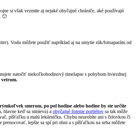
ojne si však vezmite aj nejaké obyčajné chrániče, aké používajú
“. 🙂
itre). Vodu môžete použiť napríklad aj na umytie rúk/fotoaparátu od
plánujete natočiť niekoľkohodinový timelapse s pohybom hviezdnej
 vetrom.
ktorýmkoľvek smerom, po pol hodine alebo hodine by ste určite
a, hlavne keď sa stmieva) a
obyčajné fotenie portrétov
sa tak môže
vač, píšťaľku a malú lekárničku. Chybu neurobíte ani s čelovkou či
prenocovať, lepšie sa spí pri ohni a s píšťaľkou na seba môžete