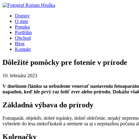
Domov
O mne
Ponuka
Portfólio
Obchod
Blog
Kontakt
Dôležité pomôcky pre fotenie v prírode
10. februára 2023
V dnešnom článku sa nebudeme venovať nastaveniu fotoaparátu al
napadnú, keď ide prvý raz fotiť zver alebo prírodu. Dokážu však
Základná výbava do prírody
Fotoaparát, objektív, dobré topánky, dobré oblečenie, nejaký nepremok
vyberiete do lesa niekoľkokrát a stretnete sa aj s nepriazňou počasia
Kolenačky