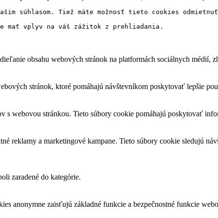
ašim súhlasom. Tiež máte možnosť tieto cookies odmietnuť
e mať vplyv na váš zážitok z prehliadania.
ieľanie obsahu webových stránok na platformách sociálnych médií, zhr
ebových stránok, ktoré pomáhajú návštevníkom poskytovať lepšie použ
kov s webovou stránkou. Tieto súbory cookie pomáhajú poskytovať info
antné reklamy a marketingové kampane. Tieto súbory cookie sledujú n
boli zaradené do kategórie.
okies anonymne zaisťujú základné funkcie a bezpečnostné funkcie webo