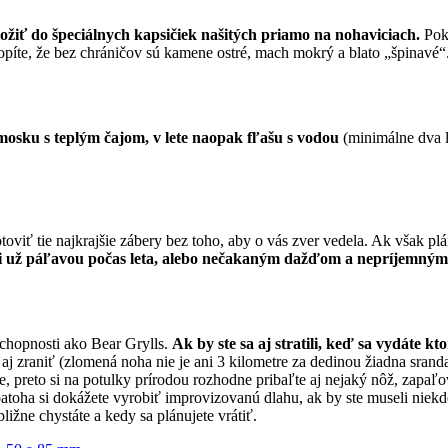
ožiť do špeciálnych kapsičiek našitých priamo na nohaviciach.
Pok
hopíte, že bez chráničov sú kamene ostré, mach mokrý a blato „špinavé
mosku s teplým čajom, v lete naopak fľašu s vodou
(minimálne dva l
otoviť tie najkrajšie zábery bez toho, aby o vás zver vedela. Ak však 
i už páľavou počas leta, alebo nečakaným dažďom a nepríjemným
schopnosti ako Bear Grylls.
Ak by ste sa aj stratili, keď sa vydáte 
 aj zraniť (zlomená noha nie je ani 3 kilometre za dedinou žiadna srand
, preto si na potulky prírodou rozhodne pribaľte aj nejaký nôž, zapaľo
toha si dokážete vyrobiť improvizovanú dlahu, ak by ste museli niekde 
žne chystáte a kedy sa plánujete vrátiť.