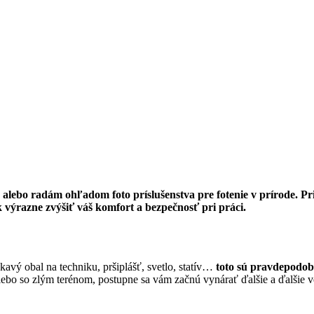
ebo radám ohľadom foto príslušenstva pre fotenie v prírode. Prip
 výrazne zvýšiť váš komfort a bezpečnosť pri práci.
avý obal na techniku, pršiplášť, svetlo, statív…
toto sú pravdepodobn
 alebo so zlým terénom, postupne sa vám začnú vynárať ďalšie a ďalšie v