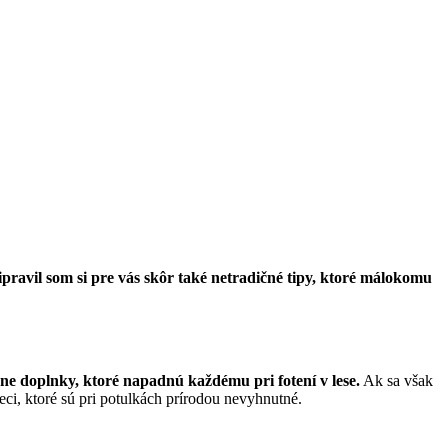
ravil som si pre vás skôr také netradičné tipy, ktoré málokomu
e doplnky, ktoré napadnú každému pri fotení v lese.
Ak sa však
eci, ktoré sú pri potulkách prírodou nevyhnutné.