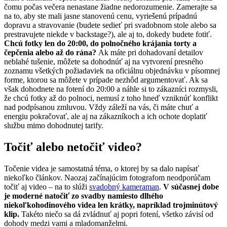
čomu počas večera nenastane žiadne nedorozumenie. Zamerajte sa
na to, aby ste mali jasne stanovenú cenu, vyriešenú prípadnú
dopravu a stravovanie (budete sedieť pri svadobnom stole alebo sa
prestravujete niekde v backstage?), ale aj to, dokedy budete fotiť.
Chcú fotky len do 20:00, do polnočného krájania torty a
čepčenia alebo až do rána?
Ak máte pri dohadovaní detailov
neblahé tušenie, môžete sa dohodnúť aj na vytvorení presného
zoznamu všetkých požiadaviek na oficiálnu objednávku v písomnej
forme, ktorou sa môžete v prípade nezhôd argumentovať. Ak sa
však dohodnete na fotení do 20:00 a náhle si to zákazníci rozmysli,
že chcú fotky až do polnoci, nemusí z toho hneď vzniknúť konflikt
nad podpísanou zmluvou. Vždy záleží na vás, či máte chuť a
energiu pokračovať, ale aj na zákazníkoch a ich ochote doplatiť
službu mimo dohodnutej tarify.
Točiť alebo netočiť video?
Točenie videa je samostatná téma, o ktorej by sa dalo napísať
niekoľko článkov. Naozaj začínajúcim fotografom neodporúčam
točiť aj video – na to slúži
svadobný kameraman
.
V súčasnej dobe
je moderné natočiť zo svadby namiesto dlhého
niekoľkohodinového videa len krátky, napríklad trojminútový
klip.
Takéto niečo sa dá zvládnuť aj popri fotení, všetko závisí od
dohody medzi vami a mladomanželmi.