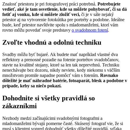
Znalosť priestoru je pri fotografovej práci potrebná.
Potrebujete
vedieť, aké je tam osvetlenie, kde sa môžete pohybovať, či sa dá
fotiť aj vonku, kde si môžete zložiť veci,
či je v sále nejaký
priestor aj na vytvorenie fotokútika pre portréty a podobne. Ideálne
bude, keď priestor navštívite spolu s mladomanželmi, ktorí vám
rovno môžu povedať svoje predstavy
o svadobnom fotení
.
Zvoľte vhodnú a odolnú techniku
Svadby môžu byť bujaré. Ak budete mať napríklad vlastné dva
reflektory a prenosné pozadie na fotenie portrétov svadobčanov,
stavte na kvalitné stojany, ktoré sa len tak neprevrhnú. Techniku
nenechávajte bez dozoru, nikdy neviete, kedy niekomu s väčším
množstvom promile napadne pomôcť vám s fotením.
Rovnako
dôležité je mať náhradné batérie, fotoaparát, blesk a podobne v
prípade, keby sa niečo pokazí.
Dohodnite si všetky pravidlá so
zákazníkmi
Nezhody medzi začínajúcimi svadobnými fotografmi a
mladomanželmi bývajú pomerne časté. Skúsený fotograf vie, že si
musí s klientmi vopred dohodnúť všetky dôležité pravidlá, vďaka