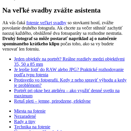
Na veľké svadby zvážte asistenta
Ak vás čaká
fotenie veľkej svadby
so stovkami hostí, zvážte
povolanie druhého fotografa. Ak chcete za večer stihnúť zachytiť
naozaj každého, obslúžené dva fotoaparáty sa rozhodne nestratia.
Druhý fotograf sa môže postarať napríklad aj o natočenie
spomínaného krátkeho klipu
počas toho, ako sa vy budete
venovať len foteniu.
Jeden objektív na portrét? Reálne rozdiely medzi objektívmi
35, 50 a 85 mm
Je lepšie fotiť do RAW alebo JPG? Praktické rozhodovanie
podľa typu fotenia
Protisvetlo vo fotografii. Kedy z neho spraviť výhodu a kedy
je problémom?
Portrét pri okne bez ateliéru – ako využiť denné svetlo na
maximum
Retuš pleti – jemne, prirodzene, efektívne
Miesta na fotenie
Nezaradené
Rady a tipy
Technika na fotenie