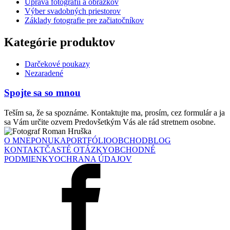
Úprava fotografií a obrázkov
Výber svadobných priestorov
Základy fotografie pre začiatočníkov
Kategórie produktov
Darčekové poukazy
Nezaradené
Spojte sa so mnou
Teším sa, že sa spoznáme. Kontaktujte ma, prosím, cez formulár a ja
sa Vám určite ozvem Predovšetkým Vás ale rád stretnem osobne.
O MNE
PONUKA
PORTFÓLIO
OBCHOD
BLOG
KONTAKT
ČASTÉ OTÁZKY
OBCHODNÉ
PODMIENKY
OCHRANA ÚDAJOV