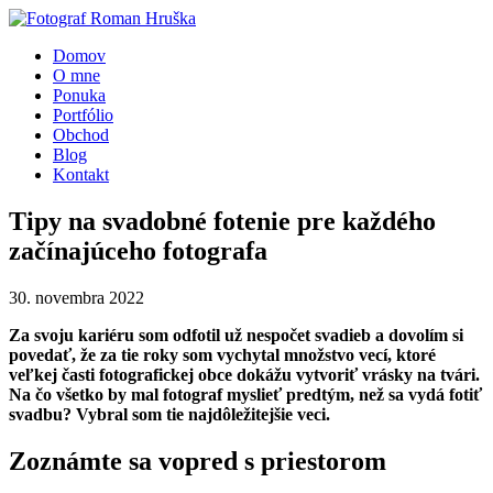
Domov
O mne
Ponuka
Portfólio
Obchod
Blog
Kontakt
Tipy na svadobné fotenie pre každého
začínajúceho fotografa
30. novembra 2022
Za svoju kariéru som odfotil už nespočet svadieb a dovolím si
povedať, že za tie roky som vychytal množstvo vecí, ktoré
veľkej časti fotografickej obce dokážu vytvoriť vrásky na tvári.
Na čo všetko by mal fotograf myslieť predtým, než sa vydá fotiť
svadbu? Vybral som tie najdôležitejšie veci.
Zoznámte sa vopred s priestorom