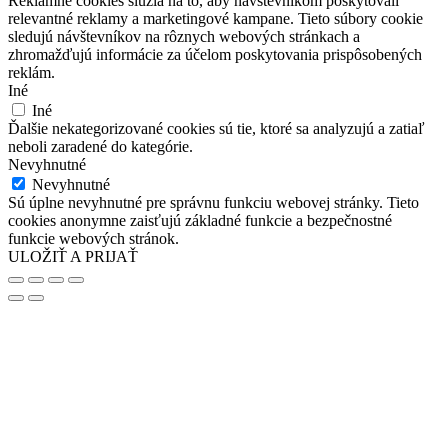
Reklamné cookies slúžia na to, aby návštevníkom poskytovali
relevantné reklamy a marketingové kampane. Tieto súbory cookie
sledujú návštevníkov na rôznych webových stránkach a
zhromažďujú informácie za účelom poskytovania prispôsobených
reklám.
Iné
Iné
Ďalšie nekategorizované cookies sú tie, ktoré sa analyzujú a zatiaľ
neboli zaradené do kategórie.
Nevyhnutné
Nevyhnutné
Sú úplne nevyhnutné pre správnu funkciu webovej stránky. Tieto
cookies anonymne zaisťujú základné funkcie a bezpečnostné
funkcie webových stránok.
ULOŽIŤ A PRIJAŤ